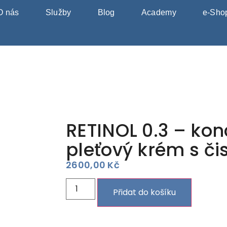
O nás
Služby
Blog
Academy
e-Sho
RETINOL 0.3 – ko
pleťový krém s či
2600,00
Kč
Alternativ
Přidat do košíku