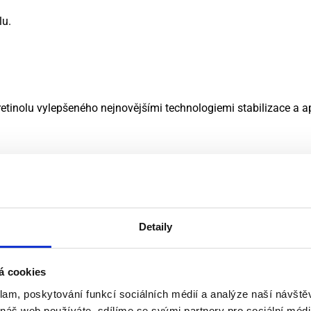
lu.
etinolu vylepšeného nejnovějšími technologiemi stabilizace a a
 vyčištěnou suchou pokožku, vyhněte se oblasti očí a rtů.
e produkt vstřebat.
 týdně, postupně zvyšujte frekvenci na každou druhou noc, pot
 konzistentní kožní toleranci.
Detaily
ní tohoto produktu vždy používejte širokospektrální opalovací k
á cookies
lovaná dermatologem byla provedena na 50 ženách ve věku 35–65
klam, poskytování funkcí sociálních médií a analýze naší návšt
 náš web používáte, sdílíme se svými partnery pro sociální média