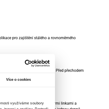
plikace pro zajištění stálého a rovnoměrného
é na každou noc podle tolerance. Před přechodem
Více o cookies
rém s vysokou ochranou.
 let s mírnými až středně jemnými linkami a
ěvnosti využíváme soubory
, inzerci a analýzy. Partneři