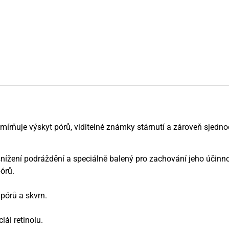
írňuje výskyt pórů, viditelné známky stárnutí a zároveň sjednocu
 snížení podráždění a speciálně balený pro zachování jeho účin
pórů.
 pórů a skvrn.
ál retinolu.