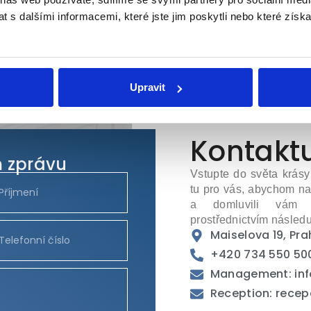
mi póry, nerovnoměrným tónem pleti, změnami barvy a tmavými s
kinCeuticals Sheer Physical UV Defense SPF 50.
 s dalšími informacemi, které jste jim poskytli nebo které získa
Upravit
Kontaktu
 zprávu
Vstupte do světa krás
tu pro vás, abychom na
a domluvili vám d
prostřednictvím následu
Maiselova 19, Prah
+420 734 550 50
Management: inf
Reception: rece