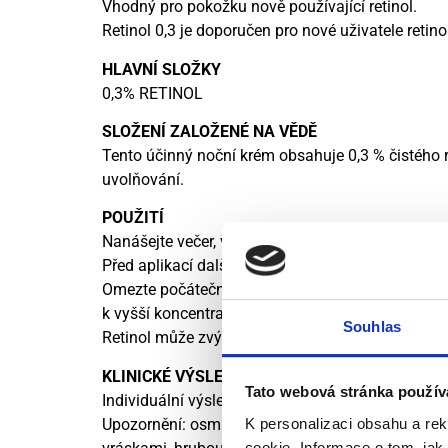
Vhodný pro pokožku nově používající retinol.
Retinol 0,3 je doporučen pro nové uživatele retino
HLAVNÍ SLOŽKY
0,3% RETINOL
SLOŽENÍ
ZALOŽENÉ NA VĚDĚ
Tento účinný noční krém obsahuje 0,3 % čistého r
uvolňování.
POUŽITÍ
Nanášejte večer, v množství o velikosti hrášku na
Před aplikací dalších přípravků péče o pleť necht
Omezte počáteční použití na jednou nebo dvakrát
k vyšší koncentraci retinolu je důležité vytvořit si
Souhlas
Retinol může zvýšit fotosenzitivitu. Při používá
KLINICKÉ VÝSLEDKY
Tato webová stránka použív
Individuální výsledky se mohou lišit.
Upozornění: osmitýdenní klinická studie kontro
K personalizaci obsahu a re
cookie. Informace o tom, jak