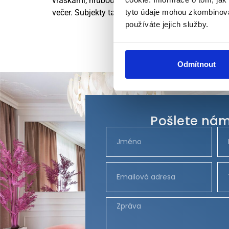
vráskami, hrubou strukturou pokožky, rozšířený
večer. Subjekty také používaly opalovací krém S
tyto údaje mohou zkombinovat
používáte jejich služby.
Odmítnout
Pošlete nám