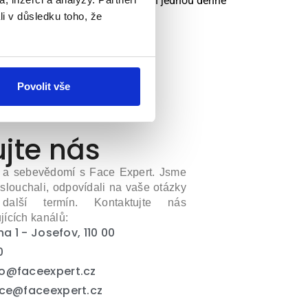
kvrnami. Retinol 0,3 byl nanášen jednou denně
li v důsledku toho, že
Povolit vše
jte nás
y a sebevědomí s Face Expert. Jsme
slouchali, odpovídali na vaše otázky
alší termín. Kontaktujte nás
jících kanálů:
a 1 - Josefov, 110 00
0
o@faceexpert.cz
pce@faceexpert.cz