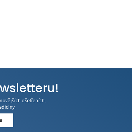
wsletteru!
novějších ošetřeních,
edicíny.
se