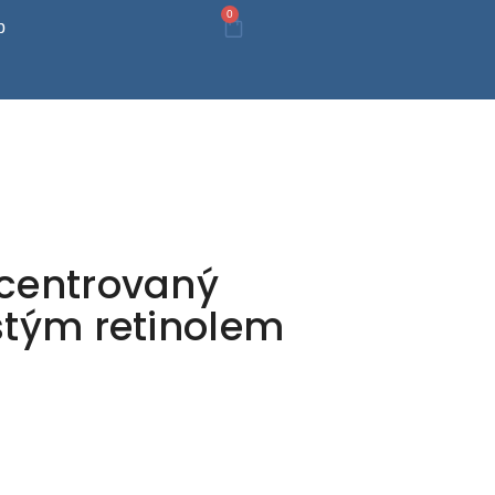
0
p
ncentrovaný
stým retinolem
e: